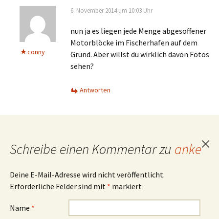
6. November 2014 um 10:03 Uhr
nun ja es liegen jede Menge abgesoffener
Motorblöcke im Fischerhafen auf dem
conny
Grund. Aber willst du wirklich davon Fotos
sehen?
Antworten
Schreibe einen Kommentar zu
anke
Ant
abb
Deine E-Mail-Adresse wird nicht veröffentlicht.
Erforderliche Felder sind mit
*
markiert
Name
*