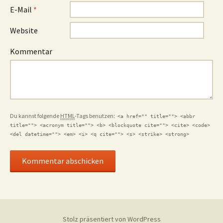
E-Mail
*
Website
Kommentar
Du kannst folgende
HTML
-Tags benutzen:
<a href="" title=""> <abbr
title=""> <acronym title=""> <b> <blockquote cite=""> <cite> <code>
<del datetime=""> <em> <i> <q cite=""> <s> <strike> <strong>
Stolz präsentiert von WordPress